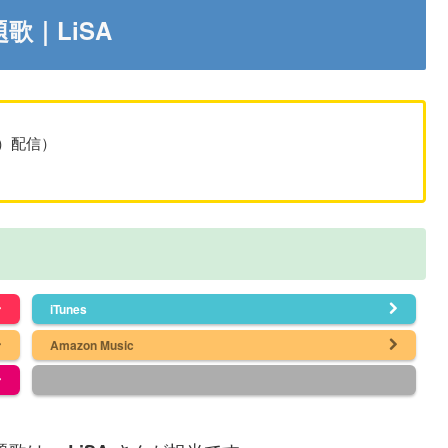
歌｜LiSA
（土）配信）
iTunes
Amazon Music