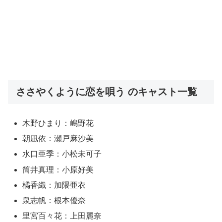
ささやくように恋を唄う のキャスト一覧
木野ひまり：嶋野花
朝凪依：瀬戸麻沙美
水口亜季：小松未可子
筒井真理：小原好美
橘香織：加隈亜衣
泉志帆：根本優奈
里宮百々花：上田麗奈