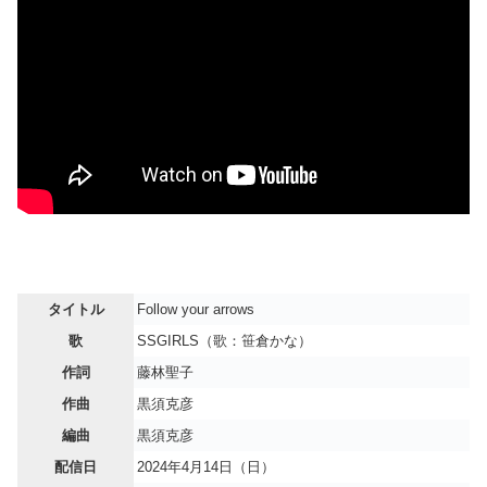
タイトル
Follow your arrows
歌
SSGIRLS（歌：笹倉かな）
作詞
藤林聖子
作曲
黒須克彦
編曲
黒須克彦
配信日
2024年4月14日（日）