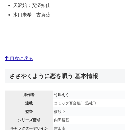
天沢始：安済知佳
水口未希：古賀葵
目次に戻る
ささやくように恋を唄う 基本情報
原作者
竹嶋えく
連載
コミック百合姫/一迅社刊
監督
蔡欣亞
シリーズ構成
内田裕基
キャラクターデザイン
吉田南