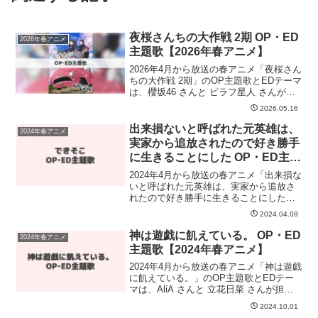
夜桜さんちの大作戦 2期 OP・ED
2026年春アニメ
主題歌【2026年春アニメ】
2026年4月から放送の春アニメ「夜桜さん
ちの大作戦 2期」のOP主題歌とEDテーマ
は、櫻坂46 さんと ピラフ星人 さんが担
当します。OP主題歌を手掛けるのは 櫻
2026.05.16
坂46 さんで、そのOP主題歌のタイトル
は「What's "KAZOKU"？...
出来損ないと呼ばれた元英雄は、
2024年春アニメ
実家から追放されたので好き勝手
に生きることにした OP・ED主題
歌【2024年春アニメ】
2024年4月から放送の春アニメ「出来損な
いと呼ばれた元英雄は、実家から追放さ
れたので好き勝手に生きることにした」
のOP主題歌とEDテーマは、蒼井翔太 さ
2024.04.09
んと 愛美 さんが担当します。OP主題歌
の担当は蒼井翔太さんで、曲名は
神は遊戯に飢えている。 OP・ED
2024年春アニメ
「EVOLVE」...
主題歌【2024年春アニメ】
2024年4月から放送の春アニメ「神は遊戯
に飢えている。」のOP主題歌とEDテー
マは、AliA さんと 立花日菜 さんが担当
します。OP主題歌を手掛けるのは AliA
2024.10.01
さんで、そのOP主題歌のタイトルは