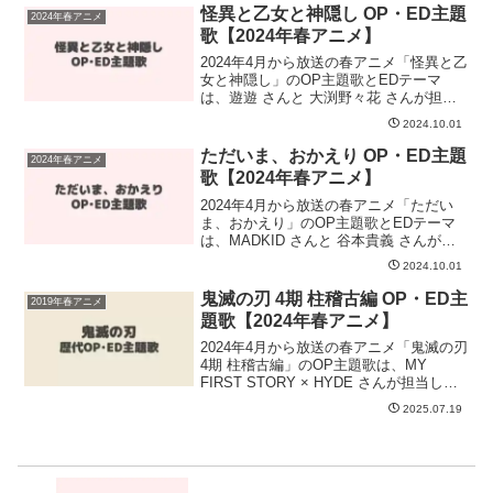
「NewGame」になります。EDテー...
怪異と乙女と神隠し OP・ED主題
2024年春アニメ
歌【2024年春アニメ】
2024年4月から放送の春アニメ「怪異と乙
女と神隠し」のOP主題歌とEDテーマ
は、遊遊 さんと 大渕野々花 さんが担当
します。OP主題歌は 遊遊 さんが担当
2024.10.01
し、OP主題歌のタイトルは「ハザードシ
ンボル」です。EDテーマの担当は大渕
ただいま、おかえり OP・ED主題
2024年春アニメ
野々花さん...
歌【2024年春アニメ】
2024年4月から放送の春アニメ「ただい
ま、おかえり」のOP主題歌とEDテーマ
は、MADKID さんと 谷本貴義 さんが担
当します。OP主題歌は MADKID さんが
2024.10.01
担当し、OP主題歌のタイトルは「ふたつ
のことば」です。MADKID さんの...
鬼滅の刃 4期 柱稽古編 OP・ED主
2019年春アニメ
題歌【2024年春アニメ】
2024年4月から放送の春アニメ「鬼滅の刃
4期 柱稽古編」のOP主題歌は、MY
FIRST STORY × HYDE さんが担当しま
す。MY FIRST STORY × HYDEさんが手
2025.07.19
掛けるOPの曲名は「夢幻」です。MY
FIRST S...