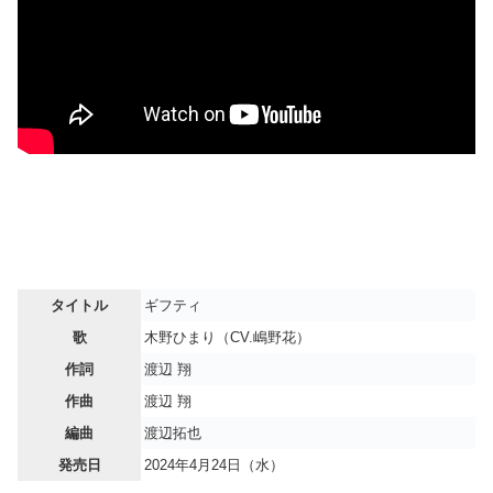
タイトル
ギフティ
歌
木野ひまり（CV.嶋野花）
作詞
渡辺 翔
作曲
渡辺 翔
編曲
渡辺拓也
発売日
2024年4月24日（水）