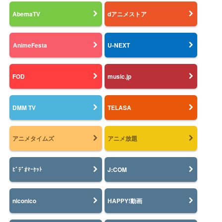
AbemaTV
dアニメストア
AnimeFesta
U-NEXT
FOD
music.jp
DMM TV
TELASA
アニメタイムズ
アニメ放題
J:COM
ﾋﾞﾃﾞｵﾏｰｹｯﾄ
niconico
HAPPY!動画