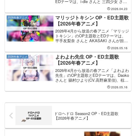
EDテーマは、i-dle さんと 三四少女 さん
が担当します。OP主題歌を手掛けるのは
2026.04.23
i-dle さんで、そのOP主題歌のタイトルは
「HIDE AND SE...
マリッジトキシン OP・ED主題歌
2026年春アニメ
【2026年春アニメ】
2026年4月から放送の春アニメ「マリッジ
トキシン」のOP主題歌とEDテーマは、
平手友梨奈 さんと AKASAKI さんが担当
します。OP主題歌は 平手友梨奈 さんが
2026.05.16
担当し、OP主題歌のタイトルは「Kill or
Kiss」です。EDテーマ...
よわよわ先生 OP・ED主題歌
2026年春アニメ
【2026年春アニメ】
2026年4月から放送の春アニメ「よわよわ
先生」のOP主題歌とEDテーマは、Daoko
さんと 鶸村ひより(CV.高野麻里佳)、椋林
瑞希(CV.伊駒ゆりえ)、雪下祐樹(CV.篠原
2026.05.16
侑) さんが担当します。OP主題歌を手掛
けるのは Daoko...
ドロヘドロ Season2 OP・ED主題歌
【2026年春アニメ】