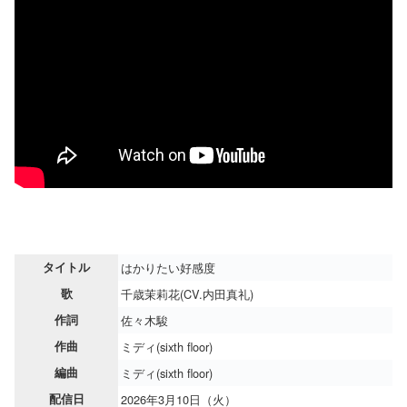
タイトル
はかりたい好感度
歌
千歳茉莉花(CV.内田真礼)
作詞
佐々木駿
作曲
ミディ(sixth floor)
編曲
ミディ(sixth floor)
配信日
2026年3月10日（火）