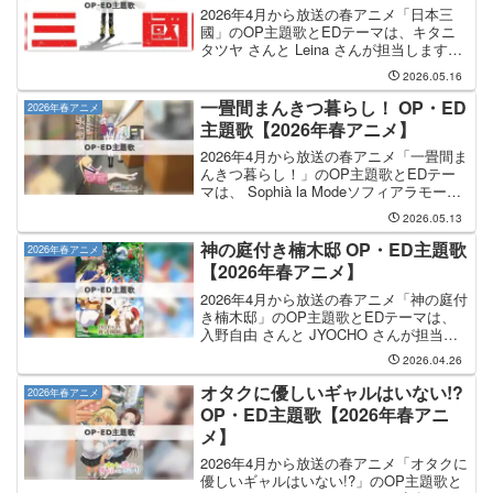
2026年4月から放送の春アニメ「日本三
國」のOP主題歌とEDテーマは、キタニ
タツヤ さんと Leina さんが担当します。
OP主題歌の担当はキタニタツヤさんで、
2026.05.16
曲名は「火種」です。EDテーマを手掛け
るのは Leina さんで、そのEDテー...
一畳間まんきつ暮らし！ OP・ED
2026年春アニメ
主題歌【2026年春アニメ】
2026年4月から放送の春アニメ「一畳間ま
んきつ暮らし！」のOP主題歌とEDテー
マは、 Sophià la Modeソフィアラモード
さんと 夢限大みゅーたいぷ さんが担当し
2026.05.13
ます。OP主題歌の担当はSophià la Mode
さんで、曲名は...
神の庭付き楠木邸 OP・ED主題歌
2026年春アニメ
【2026年春アニメ】
2026年4月から放送の春アニメ「神の庭付
き楠木邸」のOP主題歌とEDテーマは、
入野自由 さんと JYOCHO さんが担当し
ます。OP主題歌の担当は入野自由さん
2026.04.26
で、曲名は「驚きの子」です。EDテーマ
を手掛けるのは JYOCHO さんで、その...
オタクに優しいギャルはいない!?
2026年春アニメ
OP・ED主題歌【2026年春アニ
メ】
2026年4月から放送の春アニメ「オタクに
優しいギャルはいない!?」のOP主題歌と