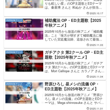
りも眩しい星」のOP主題歌とEDテーマ
は、秦基博 さんと 和ぬか さんが担当し
ます。OP主題歌を手掛けるのは 秦基博
2025.10.17
さんで、そのOP主題歌のタイトルは
「Stellar Days」になります。EDテ...
補助魔法 OP・ED主題歌【2025
2025年秋アニメ
年秋アニメ】
2025年10月から放送の秋アニメ「補助魔
法」こと「味方が弱すぎて補助魔法に徹
していた宮廷魔法師、追放されて最強を
目指す」のOP主題歌とEDテーマは、秋
2025.11.03
山黄色 さんと aruma さんが担当します。
OP主題歌は 秋山黄色 さんが担当し、
ガチアクタ 第2クール OP・ED主
2025年秋アニメ
OP...
題歌【2025年秋アニメ】
2025年10月から放送の秋アニメ「ガチア
クタ 第2クール」のOP主題歌とEDテーマ
は、Mori Calliope さんと カラノア さんが
担当します。OP主題歌の担当はMori
2025.11.04
Calliopeさんで、曲名は「LET’S JUST
CRA...
野原ひろし 昼メシの流儀 OP・
2025年秋アニメ
ED主題歌【2025年秋アニメ】
2025年10月から放送の秋アニメ「野原ひ
ろし 昼メシの流儀」のOP主題歌とEDテ
ーマは、Mega shinnosuke さんと サバシ
スター さんが担当します。OP主題歌を
2025.11.01