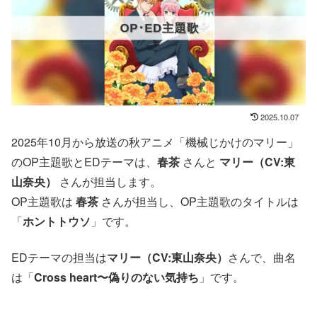
2025.10.07
2025年10月から放送の秋アニメ「機械じかけのマリー」
のOP主題歌とEDテーマは、
春茶
さんと
マリー（CV:東
山奈央）
さんが担当します。
OP主題歌は
春茶
さんが担当し、OP主題歌のタイトルは
「
ホントトウソ
」です。
EDテーマの担当は
マリー（CV:東山奈央）
さんで、曲名
は「
Cross heart〜偽りのない気持ち
」です。