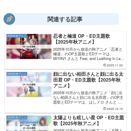
関連する記事
忍者と極道 OP・ED主題歌
2025年秋アニメ
【2025年秋アニメ】
2025年10月から放送の秋アニメ「忍者と
極道」のOP主題歌とEDテーマは、
MIYAVI さんと Fear, and Loathing in Las
Vegas さんが担当します。OP主題歌は
2025.11.02
MIYAVI さんが担当し、OP主題歌のタイ
ト...
顔に出ない柏田さんと顔に出る太
2025年秋アニメ
田君 OP・ED主題歌【2025年秋
アニメ】
2025年10月から放送の秋アニメ「顔に出
ない柏田さんと顔に出る太田君」のOP主
題歌とEDテーマは、はしメロ さんと 三
月のパンタシア さんが担当します。OP
2025.10.15
主題歌は はしメロ さんが担当し、OP主
題歌のタイトルは「百面相」です。EDテ
太陽よりも眩しい星 OP・ED主題
2025年秋アニメ
ーマ...
歌【2025年秋アニメ】
2025年10月から放送の秋アニメ「太陽よ