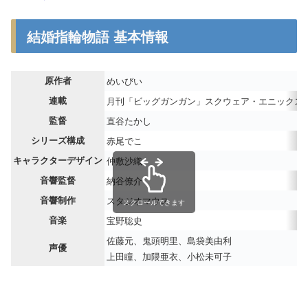
結婚指輪物語 基本情報
原作者
めいびい
連載
月刊「ビッグガンガン」スクウェア・エニックス
監督
直谷たかし
シリーズ構成
赤尾でこ
キャラクターデザイン
仲敷沙織
音響監督
納谷僚介
音響制作
スタジオマウス
スクロールできます
音楽
宝野聡史
佐藤元、鬼頭明里、島袋美由利
声優
上田瞳、加隈亜衣、小松未可子