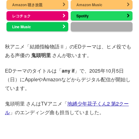
Amazon 聴き放題
Amazon Music
レコチョク
Spotify
Line Music
秋アニメ「結婚指輪物語Ⅱ」のEDテーマは、ヒメ役でも
ある声優の
鬼頭明里
さんが歌います。
EDテーマのタイトルは「
any if
」で、2025年10月5日
（日）にAppleやAmazonなどからデジタル配信が開始し
ています。
鬼頭明里 さんはTVアニメ「
地縛少年花子くん2 第2クー
ル
」のエンディング曲も担当していました。