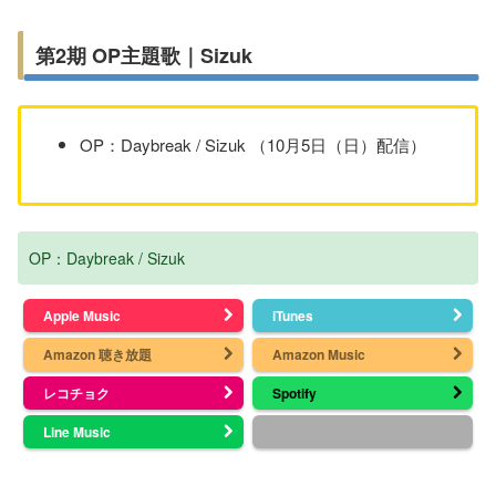
第2期 OP主題歌｜Sizuk
OP：Daybreak / Sizuk （10月5日（日）配信）
OP：Daybreak / Sizuk
Apple Music
iTunes
Amazon 聴き放題
Amazon Music
レコチョク
Spotify
Line Music