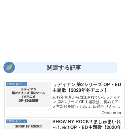
関連する記事
ラディアン 第2シリーズ OP・ED
2020年冬アニメ
主題歌【2020年冬アニメ】
2019年10月から放送されているラディア
ン 第2シリーズ OP主題歌は、初めてアニ
メ主題歌を歌う Halo at 四畳半 さんが担
当します。OP主題歌のタイトルは「ナラ
2020.01.30
ク」です。EDテーマは NakamuraEmi さ
んが歌い、EDテーマ...
SHOW BY ROCK!! ましゅまいれ
2020年冬アニメ
っしゅ!! OP・ED主題歌【2020年