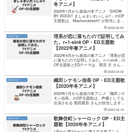
冬アニメ】
2020年1月から放送の冬アニメ「SHOW
BY ROCK!! ましゅまいれっしゅ!!」のOP
主題歌は、Mashumairesh!! が担当しま
す。OP主題歌のタイトルは「ヒロメネ
2020.02.05
ス」です。EDテーマもOP主題歌と同じ
く主人公たち「Mash...
理系が恋に落ちたので証明してみ
2022年春アニメ
た。r=1-sinθ OP・ED主題歌
【2022年春アニメ】
2022年4月から放送の春アニメ「理系が恋
に落ちたので証明してみた。r=1-sinθ」の
OP主題歌とEDテーマは、雨宮 天 さんと
CHiCO with HoneyWorks さんが担当しま
2022.04.02
す。OP主題歌は 雨宮 天 さんが担当し、
OP主題...
織田シナモン信長 OP・ED主題歌
2020年冬アニメ
【2020年冬アニメ】
2020年1月から放送の冬アニメ「織田シナ
モン信長」のOP主題歌は、声優としても
出演される 熊田茜音 さんが担当します。
OP主題歌のタイトルは「Sunny Sunny
2020.02.19
Girl◎」です。熊田茜音さんのCDは、
2020年1月29日（水）に発売...
歌舞伎町シャーロック OP・ED主
2020年冬アニメ
題歌【2020年冬アニメ】
1月から第2クールに突入する冬アニメ