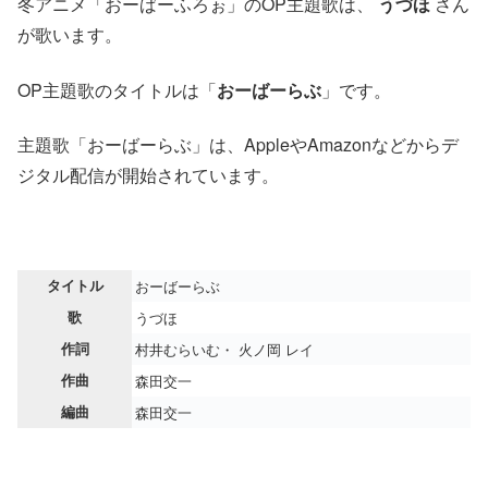
冬アニメ「おーばーふろぉ」のOP主題歌は、
うづほ
さん
が歌います。
OP主題歌のタイトルは「
おーばーらぶ
」です。
主題歌「おーばーらぶ」は、AppleやAmazonなどからデ
ジタル配信が開始されています。
タイトル
おーばーらぶ
歌
うづほ
作詞
村井むらいむ・ 火ノ岡 レイ
作曲
森田交一
編曲
森田交一