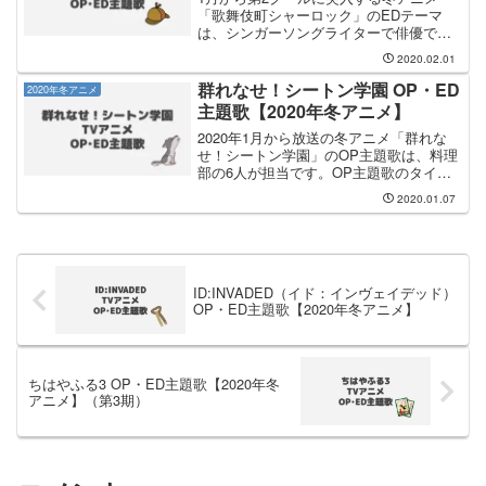
「歌舞伎町シャーロック」のEDテーマ
は、シンガーソングライターで俳優でも
ある 石崎ひゅーい さんが歌います。第2
2020.02.01
クールのEDテーマのタイトルは「パレー
ド」です。「歌舞伎町シャーロック」
群れなせ！シートン学園 OP・ED
2020年冬アニメ
は、2019年10月...
主題歌【2020年冬アニメ】
2020年1月から放送の冬アニメ「群れな
せ！シートン学園」のOP主題歌は、料理
部の6人が担当です。OP主題歌のタイト
ルは「学園壮観Zoo」です。EDテーマは
2020.01.07
大狼ランカ（CV.木野 日菜） が担当し、
EDテーマのタイトルは「オオカミブルー
ス...
ID:INVADED（イド：インヴェイデッド）
OP・ED主題歌【2020年冬アニメ】
ちはやふる3 OP・ED主題歌【2020年冬
アニメ】（第3期）