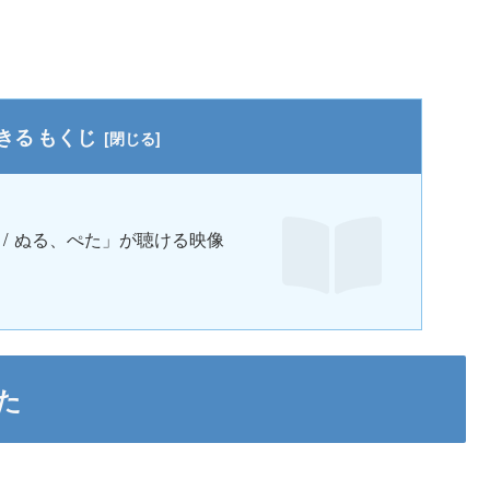
もくじ
た) / ぬる、ぺた」が聴ける映像
た