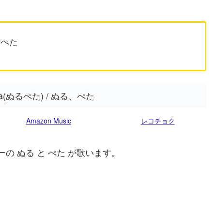
る、ぺた
eta(ぬるぺた) / ぬる、ぺた
Amazon Music
レコチョク
の ぬる と ぺた が歌います。