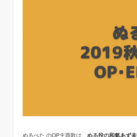
ぬるぺた のOP主題歌は、
ぬる役の和氣あず未