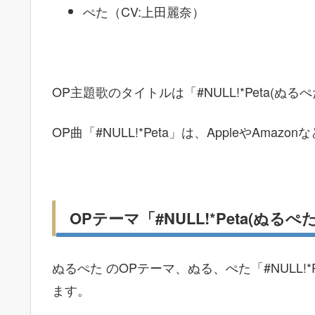
ぺた（CV:上田麗奈）
OP主題歌のタイトルは「#NULL!*Peta(
OP曲「#NULL!*Peta」は、AppleやAm
OPテーマ「#NULL!*Peta(ぬる
ぬるぺた のOPテーマ、ぬる、ぺた「#NULL!*
ます。