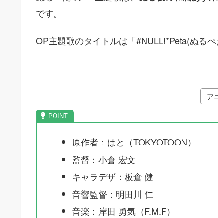
です。
OP主題歌のタイトルは「#NULL!*Peta(ぬる
ア
原作者：はと（TOKYOTOON）
監督：小倉 宏文
キャラデザ：板倉 健
音響監督：明田川 仁
音楽：岸田 勇気（F.M.F）