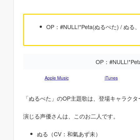
OP：#NULL!*Peta(ぬるぺた) / ぬ
OP：#NULL!*P
Apple Music
iTunes
「ぬるぺた」のOP主題歌は、登場キャラクター
演じる声優さんは、このお二人です。
ぬる（CV：和氣あず未）