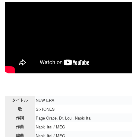
タイトル
NEW ERA
歌
SixTONES
作詞
Page Grace, Dr. Loui, Naoki Itai
作曲
Naoki Itai / MEG
編曲
Naoki Itai / MEG