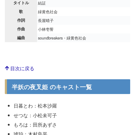
タイトル
結証
歌
緑黄色社会
作詞
長屋晴子
作曲
小林壱誓
編曲
soundbreakers・緑黄色社会
目次に戻る
半妖の夜叉姫 のキャスト一覧
日暮とわ：松本沙羅
せつな：小松未可子
もろは：田所あずさ
琥珀：木村良平