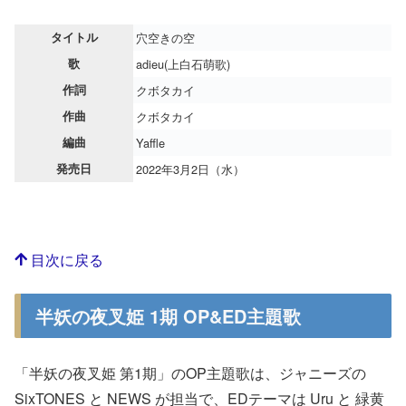
タイトル
穴空きの空
歌
adieu(上白石萌歌)
作詞
クボタカイ
作曲
クボタカイ
編曲
Yaffle
発売日
2022年3月2日（水）
目次に戻る
半妖の夜叉姫 1期 OP&ED主題歌
「半妖の夜叉姫 第1期」のOP主題歌は、ジャニーズの
SixTONES と NEWS が担当で、EDテーマは Uru と 緑黄