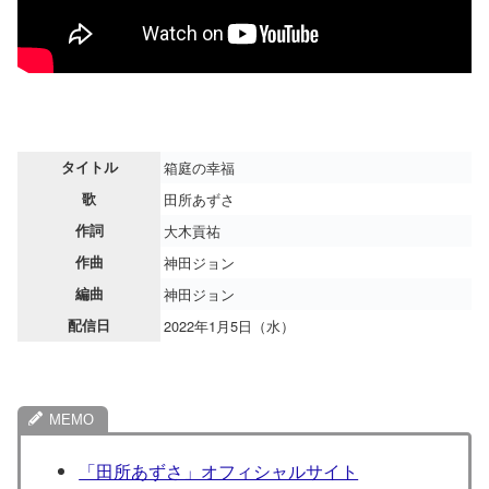
タイトル
箱庭の幸福
歌
田所あずさ
作詞
大木貢祐
作曲
神田ジョン
編曲
神田ジョン
配信日
2022年1月5日（水）
「田所あずさ」オフィシャルサイト