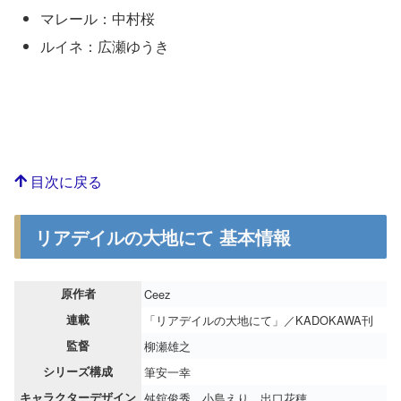
マレール：中村桜
ルイネ：広瀬ゆうき
目次に戻る
リアデイルの大地にて 基本情報
原作者
Ceez
連載
「リアデイルの大地にて」／KADOKAWA刊
監督
柳瀬雄之
シリーズ構成
筆安一幸
キャラクターデザイン
舛舘俊秀、小島えり、出口花穂