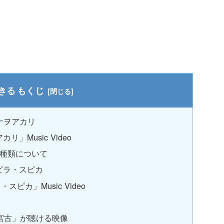
もくじ
ナヲアカリ
アカリ」Music Video
CDの種類について
ピラ・スピカ
ピカ」Music Video
車・宮古」が聴ける映像