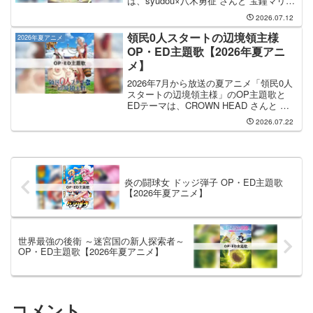
は、syudou×八木勇征 さんと 宝鐘マリン
さんが担当します。OP主題歌は syudou×
2026.07.12
八木勇征 さんが担当し、OP主題歌のタ
イトルは「ラテマジック」...
領民0人スタートの辺境領主様
2026年夏アニメ
OP・ED主題歌【2026年夏アニ
メ】
2026年7月から放送の夏アニメ「領民0人
スタートの辺境領主様」のOP主題歌と
EDテーマは、CROWN HEAD さんと 花
耶 さんが担当します。OP主題歌の担当
2026.07.22
はCROWN HEADさんで、曲名は
「Wonder」です。EDテーマを手掛ける...
炎の闘球女 ドッジ弾子 OP・ED主題歌
【2026年夏アニメ】
世界最強の後衛 ～迷宮国の新人探索者～
OP・ED主題歌【2026年夏アニメ】
コメント