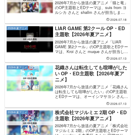
2026年7月から放送の夏アニメ「猫と竜」
のOP主題歌とEDテーマは、suis from ヨ
ルシカ さんと shallm さんが担当しま
す。OP主題歌の担当はsuis from ヨルシ
2026.07.18
カさんで、曲名は「猫日」です。EDテー
マの担当はshal...
LIAR GAME 第2クール OP・ED
2026年夏アニメ
主題歌【2026年夏アニメ】
2026年7月から放送の夏アニメ「LIAR
GAME 第2クール」のOP主題歌とEDテー
マは、Kroi さんと muque さんが担当しま
す。OP主題歌の担当はKroiさんで、曲名
2026.07.13
は「All in」です。EDテーマは muque さ
んが担当...
花織さんは転生しても喧嘩がした
2026年夏アニメ
い OP・ED主題歌【2026年夏ア
ニメ】
2026年7月から放送の夏アニメ「花織さん
は転生しても喧嘩がしたい」のOP主題歌
とEDテーマは、オーイシマサヨシ さんと
内田真礼 さんが担当します。OP主題歌
2026.07.13
の担当はオーイシマサヨシさんで、曲名
は「ハイメンテナンスガール」です。ED
株式会社マジルミエ 2期 OP・ED
2026年夏アニメ
テーマ...
主題歌【2026年夏アニメ】
2026年7月から放送の夏アニメ「株式会社
マジルミエ 2期」のOP主題歌とEDテーマ