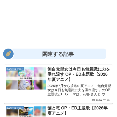
関連する記事
無自覚聖女は今日も無意識に力を
2026年夏アニメ
垂れ流す OP・ED主題歌【2026
年夏アニメ】
2026年7月から放送の夏アニメ「無自覚聖
女は今日も無意識に力を垂れ流す」のOP
主題歌とEDテーマは、花耶 さんと ウタ
ヒメドリーム オールスターズ さんが担当
2026.07.10
します。OP主題歌の担当は花耶さんで、
曲名は「Windmaker」です。EDテー...
猫と竜 OP・ED主題歌【2026年
2026年夏アニメ
夏アニメ】